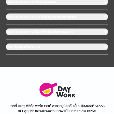
หางานแยกตามประเภทงาน
หางานแยกตามเขตในกรุงเทพมหานคร
หางานแยกตามจังหวัดในประเทศไทย
สำหรับผู้สมัครงาน
เลขที่ 111 ทรู ดิจิทัล พาร์ค เวสต์ อาคารยูนิคอร์น ชั้น5 ห้องเลขที่ SH555
ถนนสุขุมวิท แขวงบางจาก เขตพระโขนง กรุงเทพ 10260