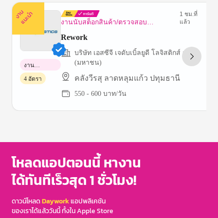
ง
น
แ
น
ะ
า
นำ
1 ชม.ที่
งานนับสต็อกสินค้า/ตรวจสอบ
แล้ว
ทรัพย์สิน
Rework
บริษัท เอสซีจี เจดับเบิ้ลยูดี โลจิสติกส์ จำกัด
(มหาชน)
งาน
พาร์ทไทม์
คลังวีรสุ ลาดหลุมแก้ว ปทุมธานี
4 อัตรา
550 - 600 บาท/วัน
Item
1
of
3
โหลดแอปตอนนี้ หางาน
ได้ทันทีเร็วสุด 1 ชั่วโมง!
ดาวน์โหลด
Daywork
แอปพลิเคชัน
ของเราได้แล้ววันนี้ ทั้งใน Apple Store