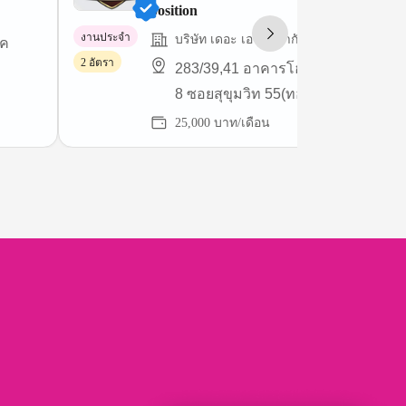
position
งานประจำ
บริษัท เดอะ เอ ทีม จำกัด
ทค
2 อัตรา
283/39,41 อาคารโฮมเพลสออฟฟิศ ชั
8 ซอยสุขุมวิท 55(ทองหล่อ 13) แขวง
คลองตันเหนือ เขตวัฒนา
25,000 บาท/เดือน
กรุงเทพมหานคร