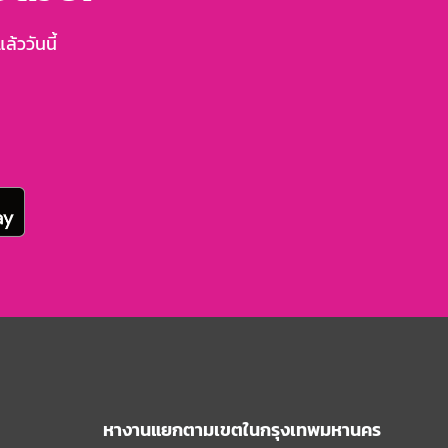
้ววันนี้
หางานแยกตามเขตในกรุงเทพมหานคร