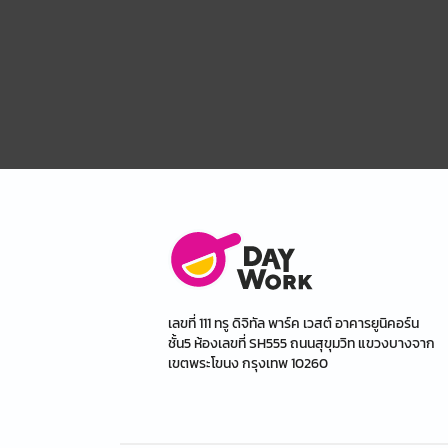
เลขที่ 111 ทรู ดิจิทัล พาร์ค เวสต์ อาคารยูนิคอร์น
ชั้น5 ห้องเลขที่ SH555 ถนนสุขุมวิท แขวงบางจาก
เขตพระโขนง กรุงเทพ 10260