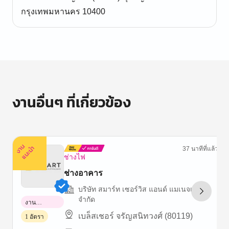
กรุงเทพมหานคร 10400
งานอื่นๆ ที่เกี่ยวข้อง
ง
น
แ
น
ะ
า
นำ
37 นาทีที่แล้ว
ช่างไฟ
ช่างอาคาร
บริษัท สมาร์ท เซอร์วิส แอนด์ แมเนจเม้นท์
จำกัด
งาน
พาร์ทไทม์
เบล็สเชอร์ จรัญสนิทวงศ์ (80119)
1 อัตรา