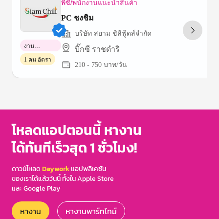
พีซี/พนักงานแนะนำสินค้า
PC ชงชิม
บริษัท สยาม ชิลีฟู้ดส์จำกัด
งาน
บิ๊กซี ราชดำริ
พาร์ทไทม์
1 คน อัตรา
210 - 750 บาท/วัน
Item
1
of
3
โหลดแอปตอนนี้ หางาน
ได้ทันทีเร็วสุด 1 ชั่วโมง!
ดาวน์โหลด
Daywork
แอปพลิเคชัน
ของเราได้แล้ววันนี้ ทั้งใน Apple Store
และ Google Play
หางาน
หางานพาร์ทไทม์