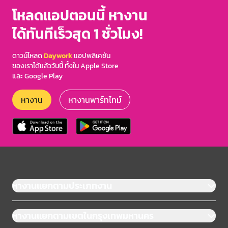
3
โหลดแอปตอนนี้ หางาน
ได้ทันทีเร็วสุด 1 ชั่วโมง!
ดาวน์โหลด
Daywork
แอปพลิเคชัน
ของเราได้แล้ววันนี้ ทั้งใน Apple Store
และ Google Play
หางาน
หางานพาร์ทไทม์
หางานแยกตามประเภทงาน
หางานแยกตามเขตในกรุงเทพมหานคร