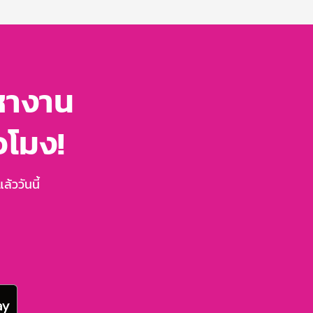
หางาน
่วโมง!
้ววันนี้