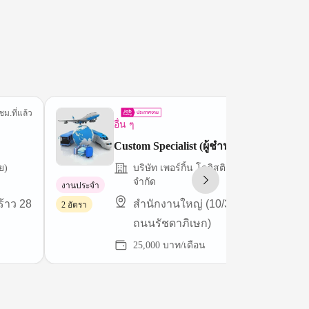
ชม.ที่แล้ว
2 ชม.ที่
อื่น ๆ
Custom Specialist (ผู้ชำนาญการศุลกากร)
ย)
บริษัท เพอร์กิ้น โลจิสติคส์ (ประเทศไทย)
จำกัด
งานประจำ
้าว 28
สำนักงานใหญ่ (10/38 ซอยลาดพร้าว
2 อัตรา
ถนนรัชดาภิเษก)
25,000 บาท/เดือน