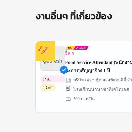
งานอื่นๆ ที่เกี่ยวข้อง
ง
น
แ
น
ะ
า
นำ
อื่น ๆ
Food Service Attendant (พนักง
สะอาด)สัญญาจ้าง 1 ปี
งาน
บริษัท เฟรช ฟู้ด ฮอสพิแทลลิตี้ จำ
พาร์ทไทม์
4 อัตรา
โรงเรียนนานาชาติเคไอเอส
500 บาท/วัน
Item
1
of