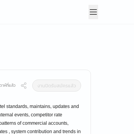
งานปิดรับสมัครแล้ว
าห์ที่แล้ว
tel standards, maintains, updates and
xternal events, competitor rate
 patterns of commercial accounts,
ates , system contribution and trends in