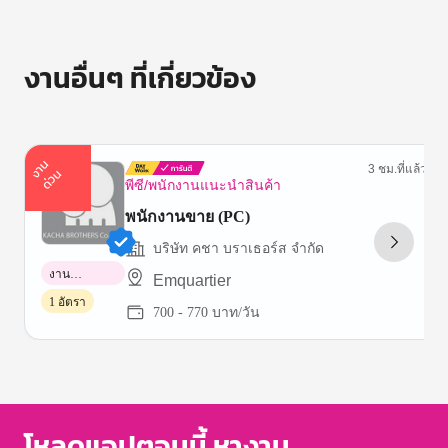
งานอื่นๆ ที่เกี่ยวข้อง
า
น
ด่
ว
3 ชม.ที่แล้ว
ง
น
พีซี/พนักงานแนะนำสินค้า
พนักงานขาย (PC)
บริษัท คชา บราเธอร์ส จำกัด
งาน
Emquartier
พาร์ทไทม์
1 อัตรา
700 - 770 บาท/วัน
Item
1
of
3
โหลดแอปตอนนี้ หางาน