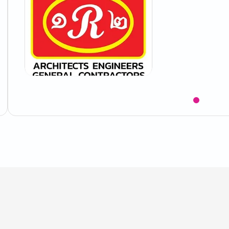
Item
1
of
1