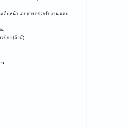
มคืบหน้า เอกสารตรวจรับงาน และ
าณ
ข้อง (ถ้ามี)
 น.