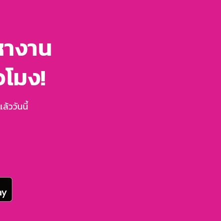
หางาน
่วโมง!
้ววันนี้