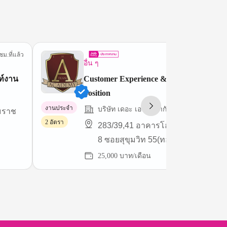
ชม.ที่แล้ว
5 ชม.ที่
อื่น ๆ
ท์งาน
Customer Experience & Admin Executiv
position
งานประจำ
บริษัท เดอะ เอ ทีม จำกัด
มราช
2 อัตรา
283/39,41 อาคารโฮมเพลสออฟฟิศ ชั
8 ซอยสุขุมวิท 55(ทองหล่อ 13) แขวง
คลองตันเหนือ เขตวัฒนา
25,000 บาท/เดือน
กรุงเทพมหานคร