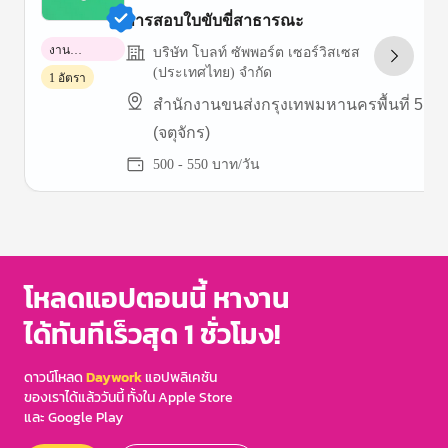
การสอบใบขับขี่สาธารณะ
งาน
บริษัท โบลท์ ซัพพอร์ต เซอร์วิสเซส
พาร์ทไทม์
(ประเทศไทย) จำกัด
1 อัตรา
สำนักงานขนส่งกรุงเทพมหานครพื้นที่ 5
(จตุจักร)
500 - 550 บาท/วัน
Item
1
of
3
โหลดแอปตอนนี้ หางาน
ได้ทันทีเร็วสุด 1 ชั่วโมง!
ดาวน์โหลด
Daywork
แอปพลิเคชัน
ของเราได้แล้ววันนี้ ทั้งใน Apple Store
และ Google Play