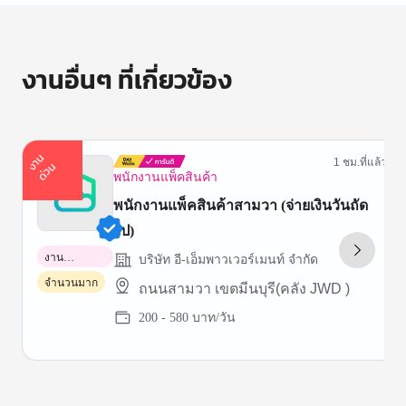
งานอื่นๆ ที่เกี่ยวข้อง
า
น
ด่
ว
1 ชม.ที่แล้ว
ง
น
พนักงานแพ็คสินค้า
พนักงานแพ็คสินค้าสามวา (จ่ายเงินวันถัด
ไป)
งาน
บริษัท อี-เอ็มพาวเวอร์เมนท์ จำกัด
พาร์ทไทม์
จำนวนมาก
ถนนสามวา เขตมีนบุรี(คลัง JWD )
200 - 580 บาท/วัน
Item
1