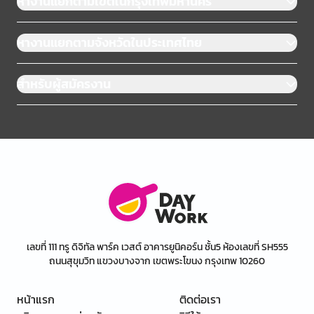
หางานแยกตามเขตในกรุงเทพมหานคร
หางานแยกตามจังหวัดในประเทศไทย
สำหรับผู้สมัครงาน
เลขที่ 111 ทรู ดิจิทัล พาร์ค เวสต์ อาคารยูนิคอร์น ชั้น5 ห้องเลขที่ SH555
ถนนสุขุมวิท แขวงบางจาก เขตพระโขนง กรุงเทพ 10260
หน้าแรก
ติดต่อเรา