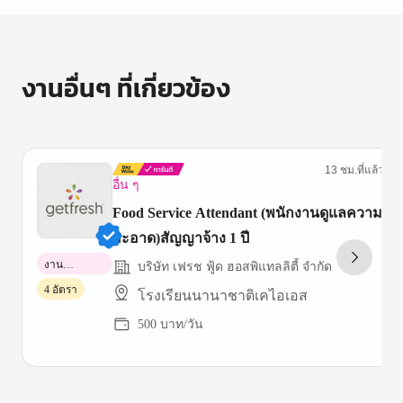
งานอื่นๆ ที่เกี่ยวข้อง
13 ชม.ที่แล้ว
อื่น ๆ
Food Service Attendant (พนักงานดูแลความ
สะอาด)สัญญาจ้าง 1 ปี
งาน
บริษัท เฟรช ฟู้ด ฮอสพิแทลลิตี้ จำกัด
พาร์ทไทม์
4 อัตรา
โรงเรียนนานาชาติเคไอเอส
500 บาท/วัน
Item
1