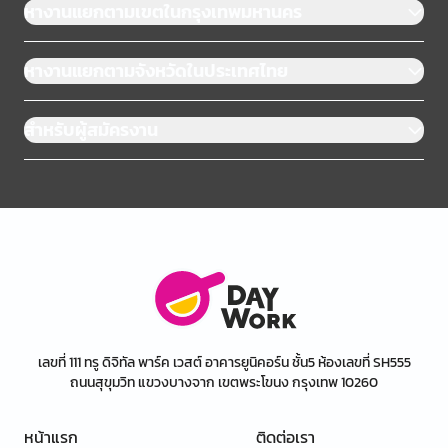
หางานแยกตามเขตในกรุงเทพมหานคร
หางานแยกตามจังหวัดในประเทศไทย
สำหรับผู้สมัครงาน
เลขที่ 111 ทรู ดิจิทัล พาร์ค เวสต์ อาคารยูนิคอร์น ชั้น5 ห้องเลขที่ SH555
ถนนสุขุมวิท แขวงบางจาก เขตพระโขนง กรุงเทพ 10260
หน้าแรก
ติดต่อเรา