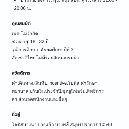
อาทิตย์, อังคาร, พุธ, พฤหัสบดี, ศุกร์, เสาร์ 11:00 -
20:00 น.
คุณสมบัติ
เพศ: ไม่จำกัด
ช่วงอายุ: 18 - 32 ปี
วุฒิการศึกษา: มัธยมศึกษาปีที่ 3
สัญชาติไทย ไม่มีรอยสักนอกร่มผ้า
สวัสดิการ
ค่าเดินทาง,เงินทิป,Incentive,โบนัส,ค่ารักษา
พยาบาล,ปรับเงินประจำปี,ชุดยูนิฟอร์ม,สิทธิการ
ลา,ส่วนลดพนักงานและอื่นๆ
ที่อยู่
โลตัสบางนา บางแก้ว บางพลี สมุทรปราการ 10540