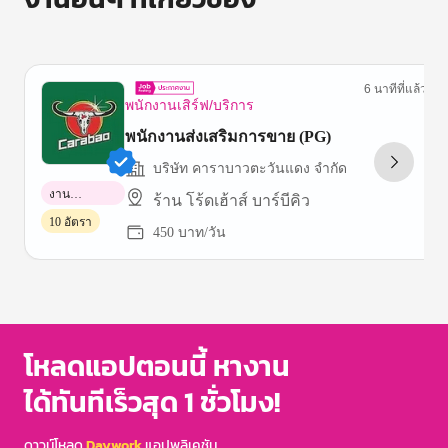
6 นาทีที่แล้ว
พนักงานเสิร์ฟ/บริการ
พนักงานส่งเสริมการขาย (PG)
บริษัท คาราบาวตะวันแดง จำกัด
งาน
ร้าน โร้ดเฮ้าส์ บาร์บีคิว
พาร์ทไทม์
10 อัตรา
450 บาท/วัน
Item
1
of
3
โหลดแอปตอนนี้ หางาน
ได้ทันทีเร็วสุด 1 ชั่วโมง!
ดาวน์โหลด
Daywork
แอปพลิเคชัน