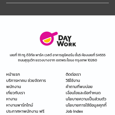
เลขที่ 111 ทรู ดิจิทัล พาร์ค เวสต์ อาคารยูนิคอร์น ชั้น5 ห้องเลขที่ SH555
ถนนสุขุมวิท แขวงบางจาก เขตพระโขนง กรุงเทพ 10260
หน้าแรก
ติดต่อเรา
บริการหาคน ช่วยจัดการ
วิธีใช้งาน
พนักงาน
คำถามที่พบบ่อย
เกี่ยวกับเรา
เงื่อนไขและข้อกำหนด
หางาน
นโยบายความเป็นส่วนตัว
หางานพาร์ทไทม์
นโยบายการใช้ข้อมูลคุกกี้
ประกาศหาพนักงาน ฟรี
Job Index