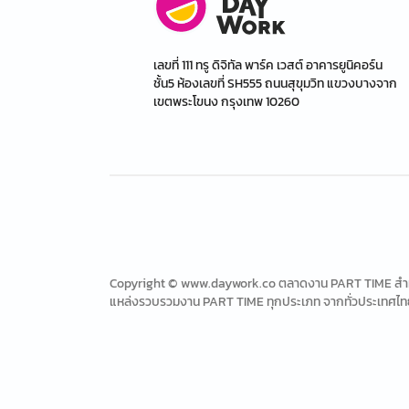
เลขที่ 111 ทรู ดิจิทัล พาร์ค เวสต์ อาคารยูนิคอร์น
ชั้น5 ห้องเลขที่ SH555 ถนนสุขุมวิท แขวงบางจาก
เขตพระโขนง กรุงเทพ 10260
Copyright © www.daywork.co ตลาดงาน PART TIME สำหรับ
แหล่งรวบรวมงาน PART TIME ทุกประเภท จากทั่วประเทศไท