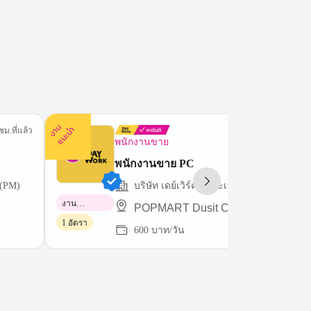
ง
น
แ
น
ะ
า
นำ
ชม.ที่แล้ว
1 ชม.ที่
พนักงานขาย
พนักงานขาย PC
เทศไทย ) จำกัด (PM)
บริษัท เดย์เวิร์ค ( ประเทศไทย ) จำกัด (PM
งาน
POPMART Dusit Central Park
พาร์ทไทม์
1 อัตรา
600 บาท/วัน