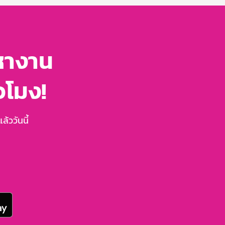
หางาน
่วโมง!
้ววันนี้