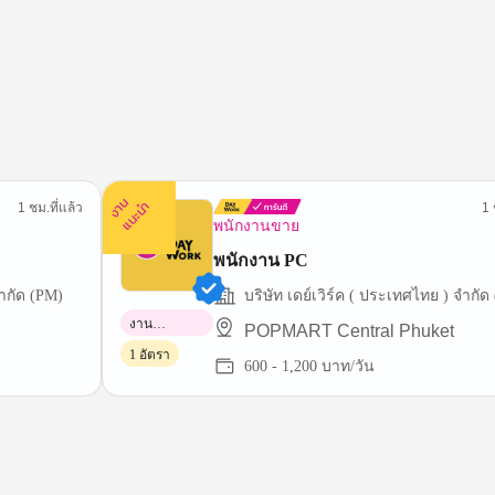
ง
น
แ
น
ะ
า
นำ
1 ชม.ที่แล้ว
1 
พนักงานขาย
พนักงาน PC
 เดย์เวิร์ค ( ประเทศไทย ) จำกัด (PM)
บริษัท เดย์เวิร์ค ( ประ
งาน
POPMART Central Phuket
พาร์ทไทม์
1 อัตรา
600 - 1,200 บาท/วัน