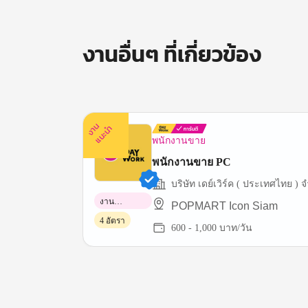
งานอื่นๆ ที่เกี่ยวข้อง
ง
น
แ
น
ะ
า
นำ
พนักงานขาย
พนักงานขาย PC
บริษัท
งาน
POPMART Icon Siam
พาร์ทไทม์
4 อัตรา
600 - 1,000 บาท/วัน
Item
1
of
3