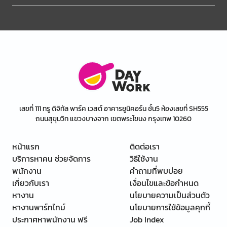
เลขที่ 111 ทรู ดิจิทัล พาร์ค เวสต์ อาคารยูนิคอร์น ชั้น5 ห้องเลขที่ SH555
ถนนสุขุมวิท แขวงบางจาก เขตพระโขนง กรุงเทพ 10260
หน้าแรก
ติดต่อเรา
บริการหาคน ช่วยจัดการ
วิธีใช้งาน
พนักงาน
คำถามที่พบบ่อย
เกี่ยวกับเรา
เงื่อนไขและข้อกำหนด
หางาน
นโยบายความเป็นส่วนตัว
หางานพาร์ทไทม์
นโยบายการใช้ข้อมูลคุกกี้
ประกาศหาพนักงาน ฟรี
Job Index