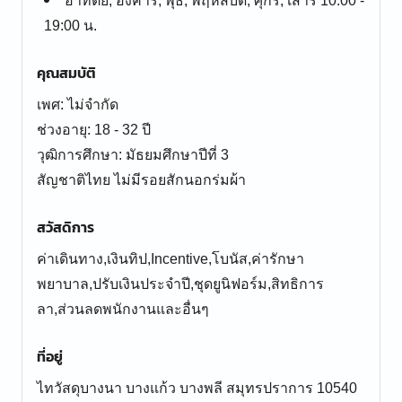
อาทิตย์, อังคาร, พุธ, พฤหัสบดี, ศุกร์, เสาร์ 10:00 -
19:00 น.
คุณสมบัติ
เพศ: ไม่จำกัด
ช่วงอายุ: 18 - 32 ปี
วุฒิการศึกษา: มัธยมศึกษาปีที่ 3
สัญชาติไทย ไม่มีรอยสักนอกร่มผ้า
สวัสดิการ
ค่าเดินทาง,เงินทิป,Incentive,โบนัส,ค่ารักษา
พยาบาล,ปรับเงินประจำปี,ชุดยูนิฟอร์ม,สิทธิการ
ลา,ส่วนลดพนักงานและอื่นๆ
ที่อยู่
ไทวัสดุบางนา บางแก้ว บางพลี สมุทรปราการ 10540