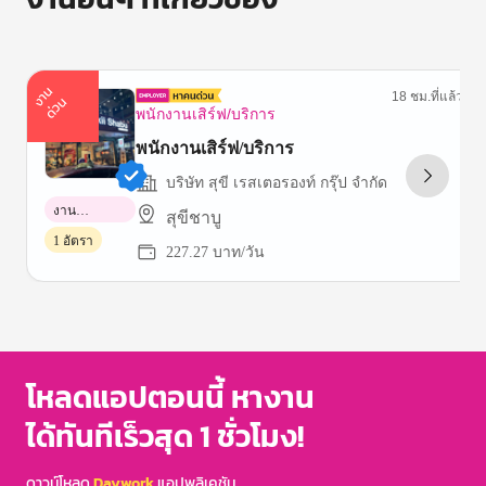
า
น
ด่
ว
18 ชม.ที่แล้ว
ง
น
พนักงานเสิร์ฟ/บริการ
พนักงานเสิร์ฟ/บริการ
บริษัท สุขี เรสเตอรองท์ กรุ๊ป จำกัด
งาน
สุขีชาบู
พาร์ทไทม์
1 อัตรา
227.27 บาท/วัน
Item
1
of
3
โหลดแอปตอนนี้ หางาน
ได้ทันทีเร็วสุด 1 ชั่วโมง!
ดาวน์โหลด
Daywork
แอปพลิเคชัน