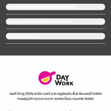
หางานแยกตามเขตในกรุงเทพมหานคร
หางานแยกตามจังหวัดในประเทศไทย
สำหรับผู้สมัครงาน
เลขที่ 111 ทรู ดิจิทัล พาร์ค เวสต์ อาคารยูนิคอร์น ชั้น5 ห้องเลขที่ SH555
ถนนสุขุมวิท แขวงบางจาก เขตพระโขนง กรุงเทพ 10260