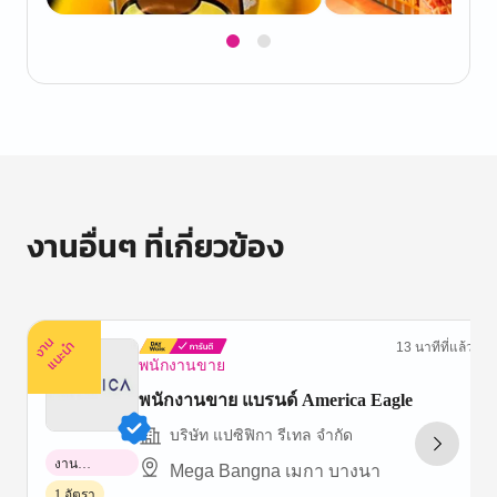
Item
1
of
2
งานอื่นๆ ที่เกี่ยวข้อง
ง
น
แ
น
ะ
า
นำ
13 นาทีที่แล้ว
พนักงานขาย
พนักงานขาย แบรนด์ America Eagle
บริษัท แปซิฟิกา รีเทล จำกัด
งาน
Mega Bangna เมกา บางนา
พาร์ทไทม์
1 อัตรา