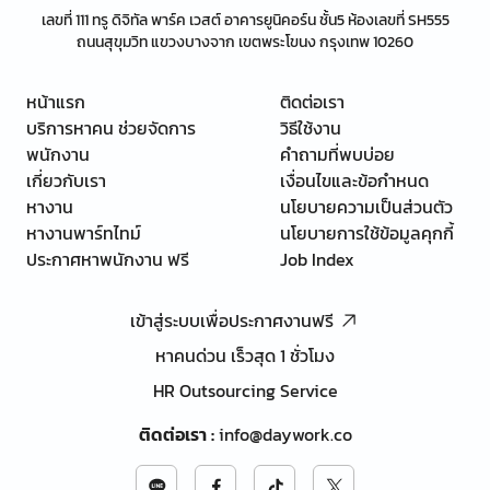
เลขที่ 111 ทรู ดิจิทัล พาร์ค เวสต์ อาคารยูนิคอร์น ชั้น5 ห้องเลขที่ SH555
ถนนสุขุมวิท แขวงบางจาก เขตพระโขนง กรุงเทพ 10260
หน้าแรก
ติดต่อเรา
บริการหาคน ช่วยจัดการ
วิธีใช้งาน
พนักงาน
คำถามที่พบบ่อย
เกี่ยวกับเรา
เงื่อนไขและข้อกำหนด
หางาน
นโยบายความเป็นส่วนตัว
หางานพาร์ทไทม์
นโยบายการใช้ข้อมูลคุกกี้
ประกาศหาพนักงาน ฟรี
Job Index
เข้าสู่ระบบเพื่อประกาศงานฟรี
หาคนด่วน เร็วสุด 1 ชั่วโมง
HR Outsourcing Service
ติดต่อเรา
:
info@daywork.co