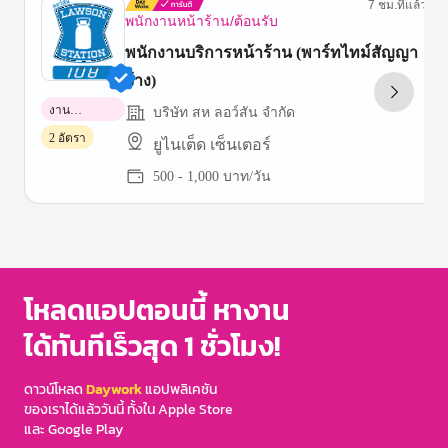
7 ชม.ที่แล้ว
พนักงานหน้าร้าน/ต้อนรับ
พนักงานบริการหน้าร้าน (พาร์ทไทม์สัญญา
จ้าง)
งาน
บริษัท สห ลอว์สัน จำกัด
พาร์ทไทม์
2 อัตรา
ยูไนเต็ด เซ็นเตอร์
500 - 1,000 บาท/วัน
Item
1
of
3
โหลดแอปตอนนี้ หางาน
ได้ทันทีเร็วสุด 1 ชั่วโมง!
ดาวน์โหลด
Daywork
แอปพลิเคชัน
ของเราได้แล้ววันนี้ ทั้งใน Apple Store
และ Google Play