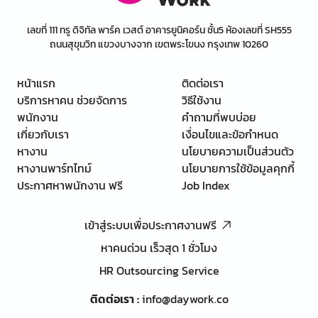
เลขที่ 111 ทรู ดิจิทัล พาร์ค เวสต์ อาคารยูนิคอร์น ชั้น5 ห้องเลขที่ SH555
ถนนสุขุมวิท แขวงบางจาก เขตพระโขนง กรุงเทพ 10260
หน้าแรก
ติดต่อเรา
บริการหาคน ช่วยจัดการ
วิธีใช้งาน
พนักงาน
คำถามที่พบบ่อย
เกี่ยวกับเรา
เงื่อนไขและข้อกำหนด
หางาน
นโยบายความเป็นส่วนตัว
หางานพาร์ทไทม์
นโยบายการใช้ข้อมูลคุกกี้
ประกาศหาพนักงาน ฟรี
Job Index
เข้าสู่ระบบเพื่อประกาศงานฟรี
หาคนด่วน เร็วสุด 1 ชั่วโมง
HR Outsourcing Service
ติดต่อเรา
:
info@daywork.co