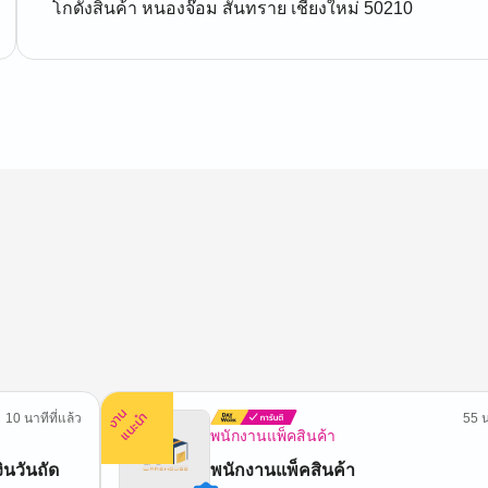
โกดังสินค้า หนองจ๊อม สันทราย เชียงใหม่ 50210
ง
น
แ
น
ะ
า
นำ
10 นาทีที่แล้ว
55 น
พนักงานแพ็คสินค้า
พนักงานแพ็คสินค้า