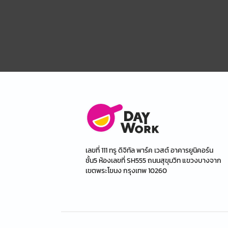
เลขที่ 111 ทรู ดิจิทัล พาร์ค เวสต์ อาคารยูนิคอร์น
ชั้น5 ห้องเลขที่ SH555 ถนนสุขุมวิท แขวงบางจาก
เขตพระโขนง กรุงเทพ 10260