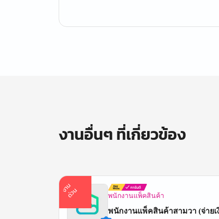
งานอื่นๆ ที่เกี่ยวข้อง
า
น
ด่
ว
ง
น
พนักงานแพ็คสินค้า
พนักงานแพ็คสินค้าสามวา (จ่ายเงินวันถัด