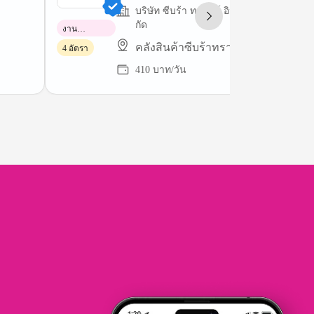
บริษัท ซีบร้า ทรานส์ อินเตอร์ เนชั่นแนล จํ
กัด
งาน
พาร์ทไทม์
คลังสินค้าซีบร้าทรานส์
4 อัตรา
410 บาท/วัน