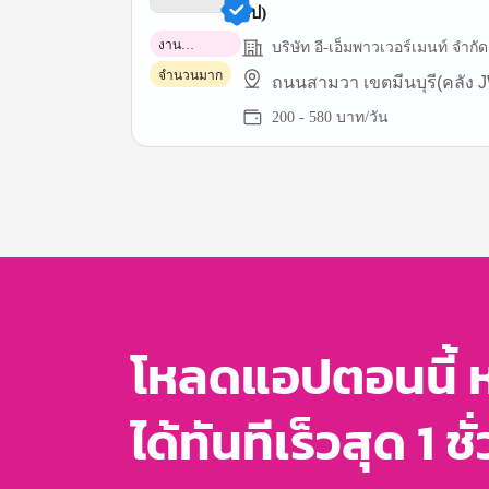
ไป)
งาน
บริษัท อี-เอ็มพาวเวอร์เมนท์ จำกัด
พาร์ทไทม์
จำนวนมาก
ถนนสามวา เขตมีนบุรี(คลัง 
200 - 580 บาท/วัน
Item
1
of
3
โหลดแอปตอนนี้ 
ได้ทันทีเร็วสุด 1 ชั