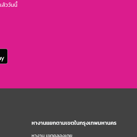
้ววันนี้
หางานแยกตามเขตในกรุงเทพมหานคร
หางาน เขตคลองเตย