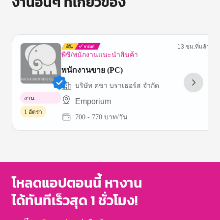
งานอื่นๆ ที่เกี่ยวข้อง
13 ชม.ที่แล้ว
พีซี/พนักงานแนะนำสินค้า
พนักงานขาย (PC)
บริษัท คชา บราเธอร์ส จำกัด
งาน
Emporium
พาร์ทไทม์
1 อัตรา
700 - 770 บาท/วัน
Item
1
of
3
โหลดแอปตอนนี้ หางาน
ได้ทันทีเร็วสุด 1 ชั่วโมง!