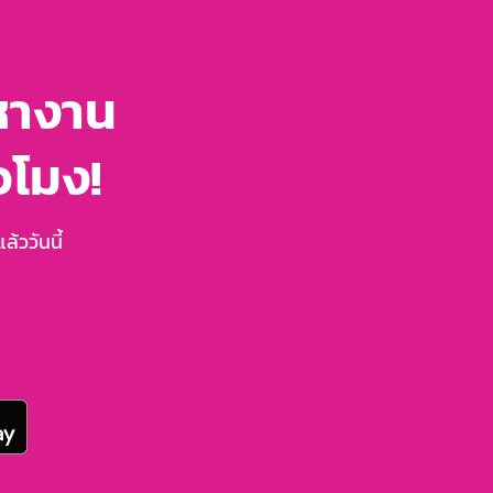
หางาน
่วโมง!
้ววันนี้