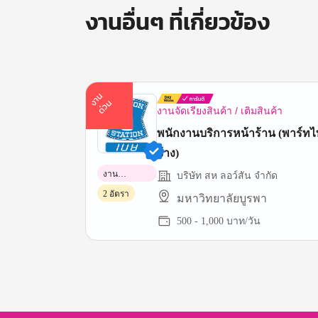
งานอื่นๆ ที่เกี่ยวข้อง
า
น
ด่
ว
ง
น
งานจัดเรียงสินค้า / เติมสินค้า
พนักงานบริการหน้าร้าน (พาร์ท
จ้าง)
งาน
บริษัท สห ลอว์สัน จำกัด
พาร์ทไทม์
2 อัตรา
มหาวิทยาลัยบูรพา
500 - 1,000 บาท/วัน
Item
1
of
3