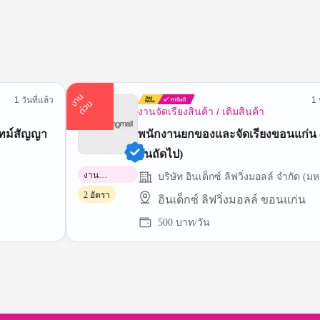
า
น
ด่
ว
1 วันที่แล้ว
1 
ง
น
งานจัดเรียงสินค้า / เติมสินค้า
ไทม์สัญญา
พนักงานยกของและจัดเรียงขอนแก่น (
วันถัดไป)
งาน
บริษัท อินเด็กซ์ ลิฟวิ่งมอลล์ จำกัด (
พาร์ทไทม์
2 อัตรา
อินเด็กซ์ ลิฟวิ่งมอลล์ ขอนแก่น
500 บาท/วัน