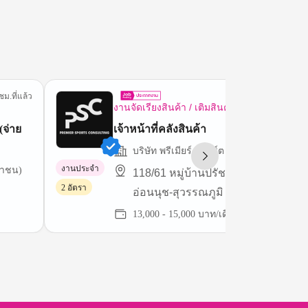
ชม.ที่แล้ว
19 ชม.ที่
งานจัดเรียงสินค้า / เติมสินค้า
จ่าย
เจ้าหน้าที่คลังสินค้า
บริษัท พรีเมียร์ สปอร์ต คอนซัลติ้ง จำกัด
งานประจำ
มหาชน)
118/61 หมู่บ้านปรัชญา-บิซโฮม 2
2 อัตรา
อ่อนนุช-สุวรรณภูมิ ถนนลาดกระบัง
13,000 - 15,000 บาท/เดือน