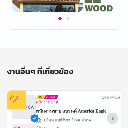
Item
1
of
2
งานอื่นๆ ที่เกี่ยวข้อง
ง
น
แ
น
ะ
า
นำ
14 นาทีที่แล้ว
พนักงานขาย
พนักงานขาย แบรนด์ America Eagle
บริษัท แปซิฟิกา รีเทล จำกัด
งาน