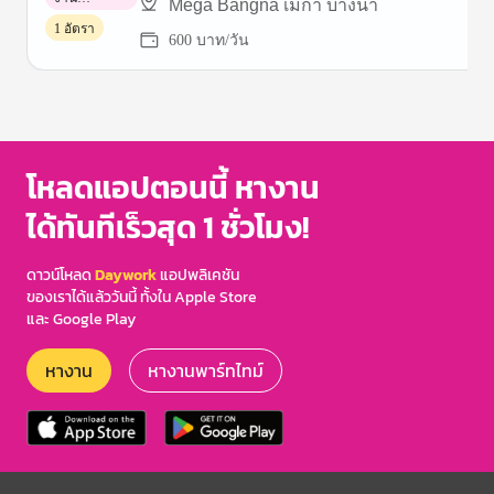
Mega Bangna เมกา บางนา
พาร์ทไทม์
1 อัตรา
600 บาท/วัน
Item
1
of
3
โหลดแอปตอนนี้ หางาน
ได้ทันทีเร็วสุด 1 ชั่วโมง!
ดาวน์โหลด
Daywork
แอปพลิเคชัน
ของเราได้แล้ววันนี้ ทั้งใน Apple Store
และ Google Play
หางาน
หางานพาร์ทไทม์