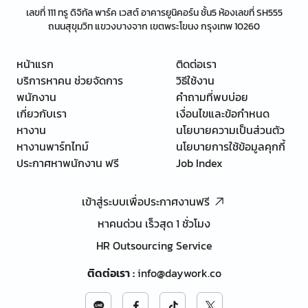
เลขที่ 111 ทรู ดิจิทัล พาร์ค เวสต์ อาคารยูนิคอร์น ชั้น5 ห้องเลขที่ SH555
ถนนสุขุมวิท แขวงบางจาก เขตพระโขนง กรุงเทพ 10260
หน้าแรก
ติดต่อเรา
บริการหาคน ช่วยจัดการ
วิธีใช้งาน
พนักงาน
คำถามที่พบบ่อย
เกี่ยวกับเรา
เงื่อนไขและข้อกำหนด
หางาน
นโยบายความเป็นส่วนตัว
หางานพาร์ทไทม์
นโยบายการใช้ข้อมูลคุกกี้
ประกาศหาพนักงาน ฟรี
Job Index
เข้าสู่ระบบเพื่อประกาศงานฟรี
หาคนด่วน เร็วสุด 1 ชั่วโมง
HR Outsourcing Service
ติดต่อเรา
:
info@daywork.co