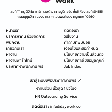
เลขที่ 111 ทรู ดิจิทัล พาร์ค เวสต์ อาคารยูนิคอร์น ชั้น5 ห้องเลขที่ SH555
ถนนสุขุมวิท แขวงบางจาก เขตพระโขนง กรุงเทพ 10260
หน้าแรก
ติดต่อเรา
บริการหาคน ช่วยจัดการ
วิธีใช้งาน
พนักงาน
คำถามที่พบบ่อย
เกี่ยวกับเรา
เงื่อนไขและข้อกำหนด
หางาน
นโยบายความเป็นส่วนตัว
หางานพาร์ทไทม์
นโยบายการใช้ข้อมูลคุกกี้
ประกาศหาพนักงาน ฟรี
Job Index
เข้าสู่ระบบเพื่อประกาศงานฟรี
หาคนด่วน เร็วสุด 1 ชั่วโมง
HR Outsourcing Service
ติดต่อเรา
:
info@daywork.co