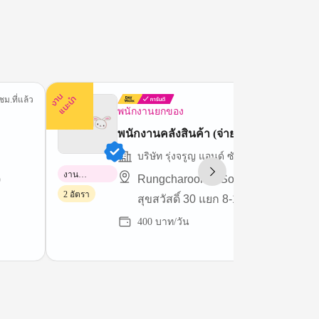
ง
น
แ
น
ะ
า
นำ
ชม.ที่แล้ว
14 นาทีที่
พนักงานยกของ
พนักงานคลังสินค้า (จ่ายวันถัดไป)
บริษัท รุ่งจรูญ แอนด์ ซันส์ จำกัด
งาน
)
Rungcharoon & Sons Co.,Ltd (ซอย
พาร์ทไทม์
2 อัตรา
สุขสวัสดิ์ 30 แยก 8-1)
400 บาท/วัน