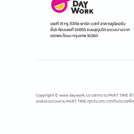
เลขที่ 111 ทรู ดิจิทัล พาร์ค เวสต์ อาคารยูนิคอร์น
ชั้น5 ห้องเลขที่ SH555 ถนนสุขุมวิท แขวงบางจาก
เขตพระโขนง กรุงเทพ 10260
Copyright © www.daywork.co ตลาดงาน PART TIME สำหรับ
แหล่งรวบรวมงาน PART TIME ทุกประเภท จากทั่วประเทศไท