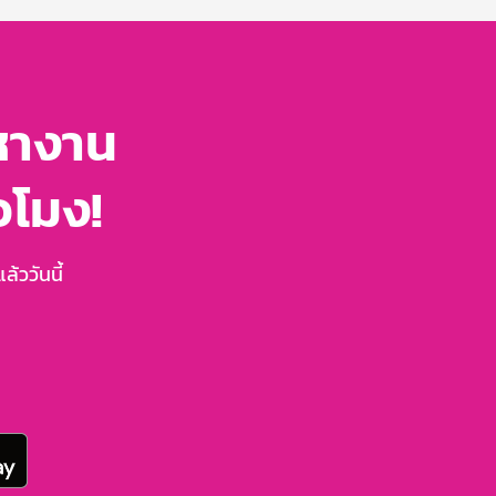
หางาน
่วโมง!
้ววันนี้