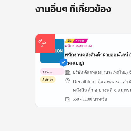
งานอื่นๆ ที่เกี่ยวข้อง
า
น
ด่
ว
ง
น
พนักงานยกของ
พนักงานคลังสินค้าฝ่ายออนไลน์ (
แคมเปญ)
งาน
บริษัท ดีแคทลอน (ประเทศไทย) จ
พาร์ทไทม์
5 อัตรา
Decathlon | ดีแคทลอน - สำ
คลังสินค้า อ.บางพลี จ.สมุท
(บางนา กม.19)
550 - 1,100 บาท/วัน
Item
1
of