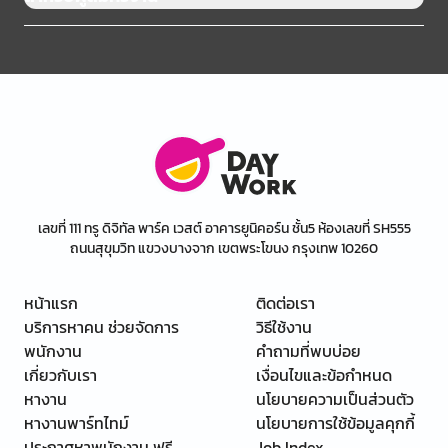
เลขที่ 111 ทรู ดิจิทัล พาร์ค เวสต์ อาคารยูนิคอร์น ชั้น5 ห้องเลขที่ SH555
ถนนสุขุมวิท แขวงบางจาก เขตพระโขนง กรุงเทพ 10260
หน้าแรก
ติดต่อเรา
บริการหาคน ช่วยจัดการ
วิธีใช้งาน
พนักงาน
คำถามที่พบบ่อย
เกี่ยวกับเรา
เงื่อนไขและข้อกำหนด
หางาน
นโยบายความเป็นส่วนตัว
หางานพาร์ทไทม์
นโยบายการใช้ข้อมูลคุกกี้
ประกาศหาพนักงาน ฟรี
Job Index