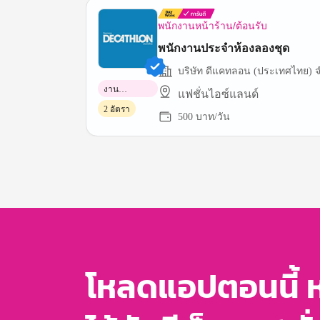
พนักงานหน้าร้าน/ต้อนรับ
พนักงานประจำห้องลองชุด
บริษัท ดีแคทลอน (ประเทศไทย) จ
งาน
แฟชั่นไอซ์แลนด์
พาร์ทไทม์
2 อัตรา
500 บาท/วัน
Item
1
of
3
โหลดแอปตอนนี้ 