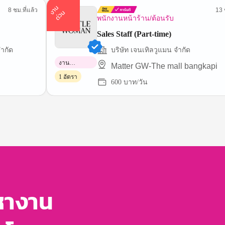
า
น
ด่
ว
8 ชม.ที่แล้ว
13 
ง
น
พนักงานหน้าร้าน/ต้อนรับ
Sales Staff (Part-time)
ำกัด
บริษัท เจนเทิลวูแมน จำกัด
งาน
Matter GW-The mall bangkapi
พาร์ทไทม์
1 อัตรา
600 บาท/วัน
หางาน