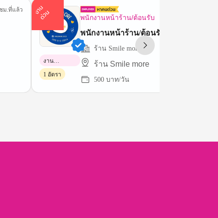
า
น
ด่
ว
ชม.ที่แล้ว
15 ชม.ที่
ง
น
พนักงานหน้าร้าน/ต้อนรับ
พนักงานหน้าร้าน/ต้อนรับ
ร้าน Smile more
งาน
ร้าน Smile more
พาร์ทไทม์
1 อัตรา
500 บาท/วัน