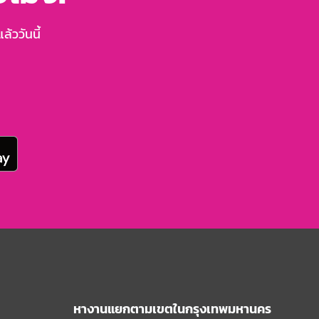
้ววันนี้
หางานแยกตามเขตในกรุงเทพมหานคร