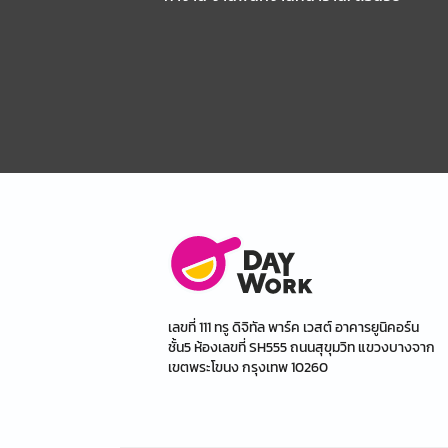
เลขที่ 111 ทรู ดิจิทัล พาร์ค เวสต์ อาคารยูนิคอร์น
ชั้น5 ห้องเลขที่ SH555 ถนนสุขุมวิท แขวงบางจาก
เขตพระโขนง กรุงเทพ 10260