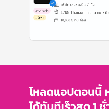
บริษัท เฮลธ์เมดิค จํากัด
งานประจำ
1768 Thaisummit , บางกะปิ
1 อัตรา
18,000 บาท/เดือน
Item
1
of
3
โหลดแอปตอนนี้ 
ได้ทันทีเร็วสุด 1 ชั