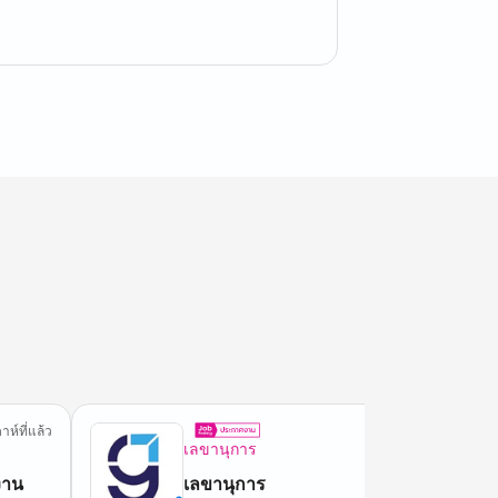
าห์ที่แล้ว
5 วันที
เลขานุการ
งาน
เลขานุการ