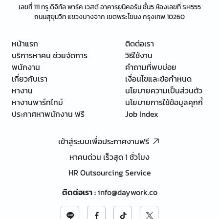
เลขที่ 111 ทรู ดิจิทัล พาร์ค เวสต์ อาคารยูนิคอร์น ชั้น5 ห้องเลขที่ SH555
ถนนสุขุมวิท แขวงบางจาก เขตพระโขนง กรุงเทพ 10260
หน้าแรก
ติดต่อเรา
บริการหาคน ช่วยจัดการ
วิธีใช้งาน
พนักงาน
คำถามที่พบบ่อย
เกี่ยวกับเรา
เงื่อนไขและข้อกำหนด
หางาน
นโยบายความเป็นส่วนตัว
หางานพาร์ทไทม์
นโยบายการใช้ข้อมูลคุกกี้
ประกาศหาพนักงาน ฟรี
Job Index
เข้าสู่ระบบเพื่อประกาศงานฟรี
หาคนด่วน เร็วสุด 1 ชั่วโมง
HR Outsourcing Service
ติดต่อเรา
:
info@daywork.co