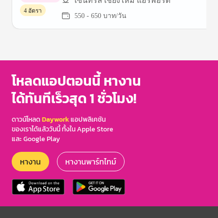
เซ็นทรัล เชียงใหม่ แอร์พอร์ต
พาร์ทไทม์
4 อัตรา
550 - 650 บาท/วัน
Item
1
of
3
โหลดแอปตอนนี้ หางาน
ได้ทันทีเร็วสุด 1 ชั่วโมง!
ดาวน์โหลด
Daywork
แอปพลิเคชัน
ของเราได้แล้ววันนี้ ทั้งใน Apple Store
และ Google Play
หางาน
หางานพาร์ทไทม์