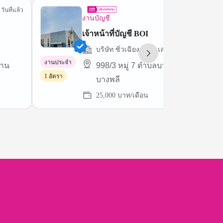
 วันที่แล้ว
4 ชม.ที่
งานบัญชี
เจ้าหน้าที่บัญชี BOI
บริษัท ซิ่วเฉียง (ไทยแลนด์) จำกัด
งานประจำ
งาน
998/3 หมู่ 7 ตำบลบางปลา อำเภอ
1 อัตรา
บางพลี
25,000 บาท/เดือน