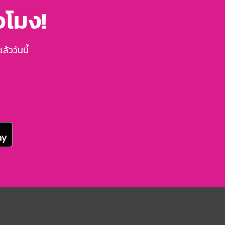
่วโมง!
้ววันนี้