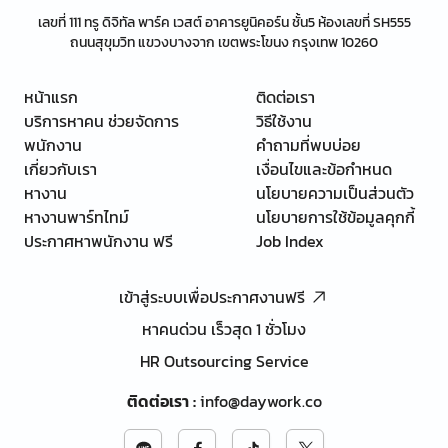
เลขที่ 111 ทรู ดิจิทัล พาร์ค เวสต์ อาคารยูนิคอร์น ชั้น5 ห้องเลขที่ SH555
ถนนสุขุมวิท แขวงบางจาก เขตพระโขนง กรุงเทพ 10260
หน้าแรก
ติดต่อเรา
บริการหาคน ช่วยจัดการ
วิธีใช้งาน
พนักงาน
คำถามที่พบบ่อย
เกี่ยวกับเรา
เงื่อนไขและข้อกำหนด
หางาน
นโยบายความเป็นส่วนตัว
หางานพาร์ทไทม์
นโยบายการใช้ข้อมูลคุกกี้
ประกาศหาพนักงาน ฟรี
Job Index
เข้าสู่ระบบเพื่อประกาศงานฟรี
หาคนด่วน เร็วสุด 1 ชั่วโมง
HR Outsourcing Service
ติดต่อเรา
:
info@daywork.co