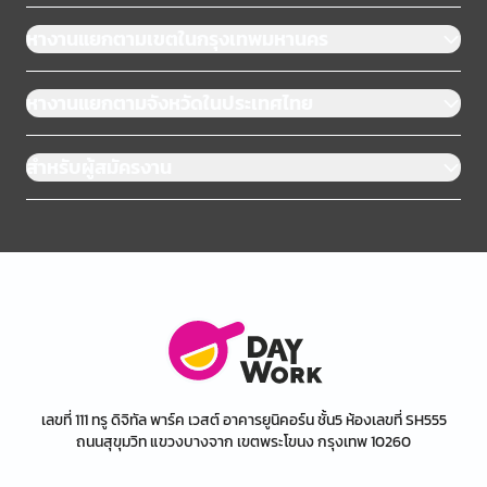
หางานแยกตามเขตในกรุงเทพมหานคร
หางานแยกตามจังหวัดในประเทศไทย
สำหรับผู้สมัครงาน
เลขที่ 111 ทรู ดิจิทัล พาร์ค เวสต์ อาคารยูนิคอร์น ชั้น5 ห้องเลขที่ SH555
ถนนสุขุมวิท แขวงบางจาก เขตพระโขนง กรุงเทพ 10260