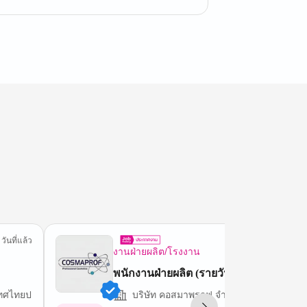
 วันที่แล้ว
2 วันที
งานฝ่ายผลิต/โรงงาน
พนักงานฝ่ายผลิต (รายวัน)
ะเทศไทยป
บริษัท คอสมาพรอฟ จำกัด