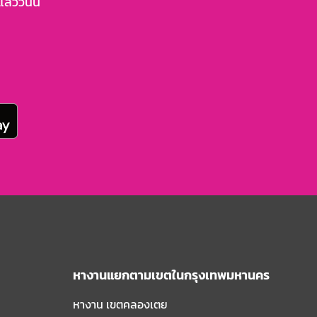
้ววันนี้
หางานแยกตามเขตในกรุงเทพมหานคร
หางาน เขตคลองเตย