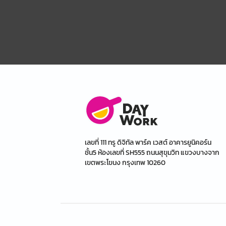
เลขที่ 111 ทรู ดิจิทัล พาร์ค เวสต์ อาคารยูนิคอร์น
ชั้น5 ห้องเลขที่ SH555 ถนนสุขุมวิท แขวงบางจาก
เขตพระโขนง กรุงเทพ 10260