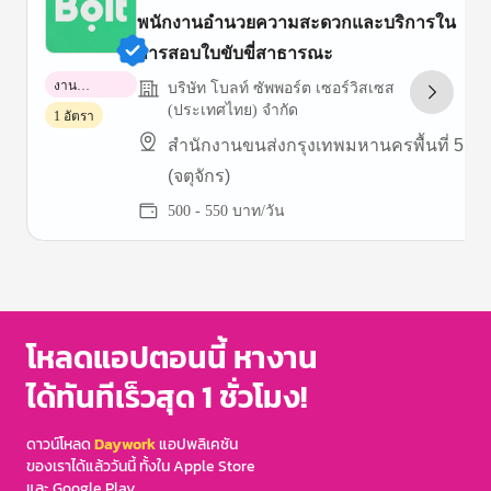
พนักงานอำนวยความสะดวกและบริการใน
การสอบใบขับขี่สาธารณะ
งาน
บริษัท โบลท์ ซัพพอร์ต เซอร์วิสเซส
พาร์ทไทม์
(ประเทศไทย) จำกัด
1 อัตรา
สำนักงานขนส่งกรุงเทพมหานครพื้นที่ 5
(จตุจักร)
500 - 550 บาท/วัน
Item
1
of
3
โหลดแอปตอนนี้ หางาน
ได้ทันทีเร็วสุด 1 ชั่วโมง!
ดาวน์โหลด
Daywork
แอปพลิเคชัน
ของเราได้แล้ววันนี้ ทั้งใน Apple Store
และ Google Play