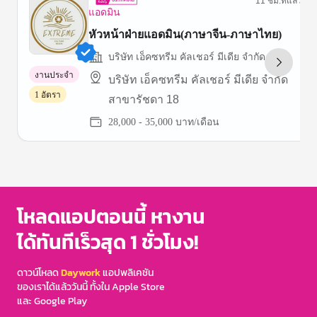
11 ชม.ที่แล้ว
แอดมิน
หัวหน้าฝ่ายแอดมิน(ภาษาจีน-ภาษาไทย)
บริษัท เอ็คซทรีม คัลเชอร์ มีเดีย จำกัด
งานประจำ
บริษัท เอ็คซทรีม คัลเชอร์ มีเดีย จำกัด
1 อัตรา
สาขารัชดา 18
28,000 - 35,000 บาท/เดือน
Item
1
of
3
โหลดแอปตอนนี้ หางาน
ได้ทันทีเร็วสุด 1 ชั่วโมง!
ดาวน์โหลด
Daywork
แอปพลิเคชัน
ของเราได้แล้ววันนี้ ทั้งใน Apple Store
และ Google Play