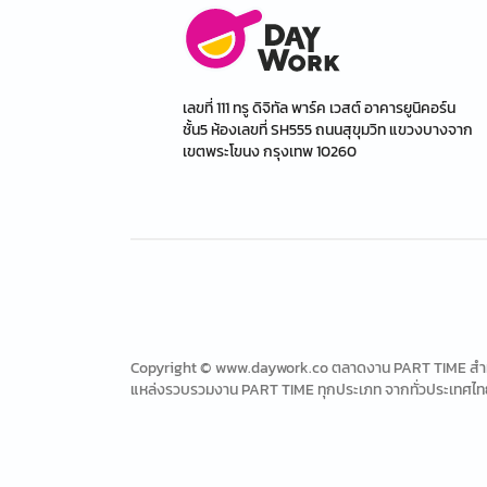
เลขที่ 111 ทรู ดิจิทัล พาร์ค เวสต์ อาคารยูนิคอร์น
ชั้น5 ห้องเลขที่ SH555 ถนนสุขุมวิท แขวงบางจาก
เขตพระโขนง กรุงเทพ 10260
Copyright © www.daywork.co ตลาดงาน PART TIME สำหรับ
แหล่งรวบรวมงาน PART TIME ทุกประเภท จากทั่วประเทศไท