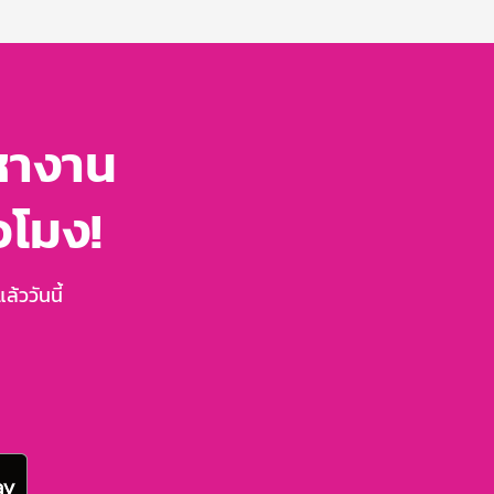
หางาน
่วโมง!
้ววันนี้