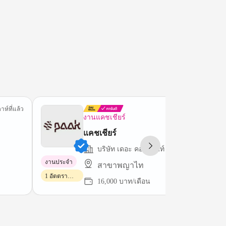
าห์ที่แล้ว
1 วันที
งานแคชเชียร์
แคชเชียร์
บริษัท เดอะ คอนเซปท์ ดริ้งค์ จำกัด
งานประจำ
สาขาพญาไท
1 อัตตรา
16,000 บาท/เดือน
อัตรา