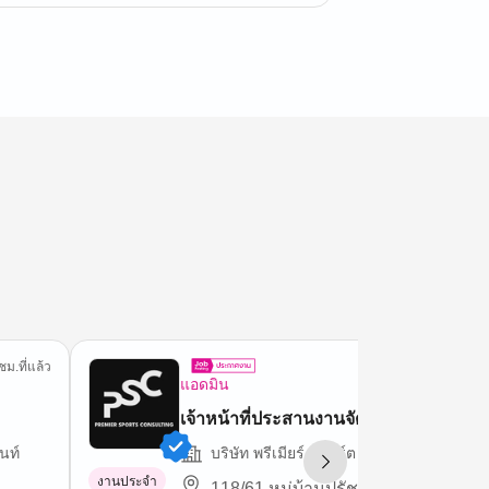
ชม.ที่แล้ว
7 ชม.ที่
แอดมิน
เจ้าหน้าที่ประสานงานจัดส่ง
นท์
บริษัท พรีเมียร์ สปอร์ต คอนซัลติ้ง จำกัด
งานประจำ
118/61 หมู่บ้านปรัชญา-บิซโฮม 2