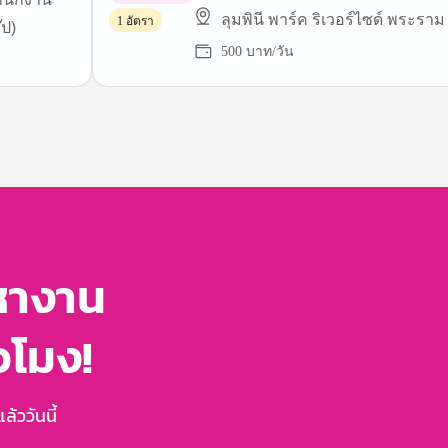
พาร์ทไทม์
ลุมพินี พาร์ค ริเวอร์ไซด์ พระราม
1 อัตรา
๊ป)
500 บาท/วัน
หางาน
่วโมง!
้ววันนี้