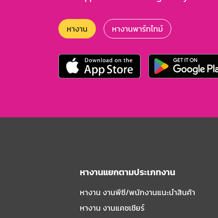
หางาน
หางานพาร์ทไทม์
หางานแยกตามประเภทงาน
หางาน งานพีซี/พนักงานแนะนําสินค้า
หางาน งานแคชเชียร์