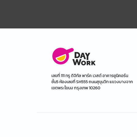
เลขที่ 111 ทรู ดิจิทัล พาร์ค เวสต์ อาคารยูนิคอร์น
ชั้น5 ห้องเลขที่ SH555 ถนนสุขุมวิท แขวงบางจาก
เขตพระโขนง กรุงเทพ 10260