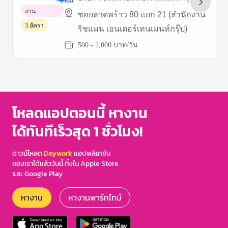
งาน
ซอยลาดพร้าว 80 แยก 21 (สำนักงาน
พาร์ทไทม์
3 อัตรา
ริชแมน เอนเตอร์เทนเมนท์กรุ๊ป)
500 - 1,000 บาท/วัน
Item
1
of
3
โหลดแอปตอนนี้ หางาน
ได้ทันทีเร็วสุด 1 ชั่วโมง!
ดาวน์โหลด
Daywork
แอปพลิเคชัน
ของเราได้แล้ววันนี้ ทั้งใน Apple Store
และ Google Play
หางาน
หางานพาร์ทไทม์