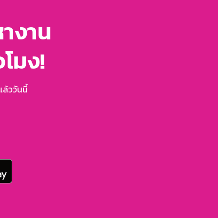
หางาน
่วโมง!
้ววันนี้