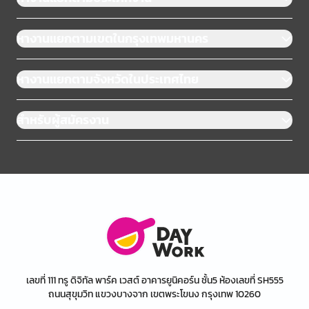
หางานแยกตามเขตในกรุงเทพมหานคร
หางานแยกตามจังหวัดในประเทศไทย
สำหรับผู้สมัครงาน
เลขที่ 111 ทรู ดิจิทัล พาร์ค เวสต์ อาคารยูนิคอร์น ชั้น5 ห้องเลขที่ SH555
ถนนสุขุมวิท แขวงบางจาก เขตพระโขนง กรุงเทพ 10260