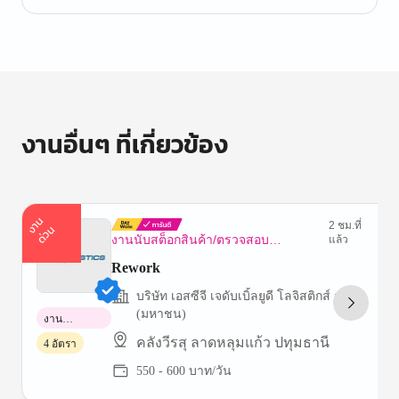
งานอื่นๆ ที่เกี่ยวข้อง
า
น
ด่
ว
2 ชม.ที่
ง
น
งานนับสต็อกสินค้า/ตรวจสอบ
แล้ว
ทรัพย์สิน
Rework
บริษัท เอสซีจี เจดับเบิ้ลยูดี โลจิสติกส์ จำกัด
(มหาชน)
งาน
พาร์ทไทม์
คลังวีรสุ ลาดหลุมแก้ว ปทุมธานี
4 อัตรา
550 - 600 บาท/วัน