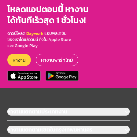
3
โหลดแอปตอนนี้ หางาน
ได้ทันทีเร็วสุด 1 ชั่วโมง!
ดาวน์โหลด
Daywork
แอปพลิเคชัน
ของเราได้แล้ววันนี้ ทั้งใน Apple Store
และ Google Play
หางาน
หางานพาร์ทไทม์
หางานแยกตามประเภทงาน
หางานแยกตามเขตในกรุงเทพมหานคร