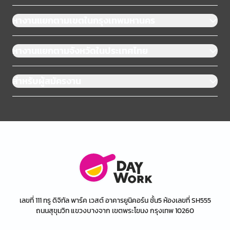
หางานแยกตามเขตในกรุงเทพมหานคร
หางานแยกตามจังหวัดในประเทศไทย
สำหรับผู้สมัครงาน
เลขที่ 111 ทรู ดิจิทัล พาร์ค เวสต์ อาคารยูนิคอร์น ชั้น5 ห้องเลขที่ SH555
ถนนสุขุมวิท แขวงบางจาก เขตพระโขนง กรุงเทพ 10260