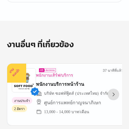
งานอื่นๆ ที่เกี่ยวข้อง
ง
น
แ
น
ะ
า
นำ
37 นาทีที่แล้ว
พนักงานเสิร์ฟ/บริการ
พนักงานบริการหน้าร้าน
บริษัท ซอฟท์ฟู๊ดส์ (ประเทศไทย) จำกัด
งานประจำ
ศูนย์การแพทย์กาญจนาภิเษก
2 อัตรา
13,000 - 14,000 บาท/เดือน
Item