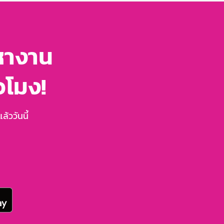
หางาน
่วโมง!
้ววันนี้