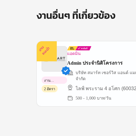
งานอื่นๆ ที่เกี่ยวข้อง
ง
น
แ
น
ะ
า
นำ
แอดมิน
Admin ประจำนิติโครงการ
บริษัท สมาร์ท เซอร์วิส แอนด์ แม
จำกัด
งาน
พาร์ทไทม์
ไลฟ์ พระราม 4 อโศก (60032
2 อัตรา
500 - 1,000 บาท/วัน
Item
1
of
3