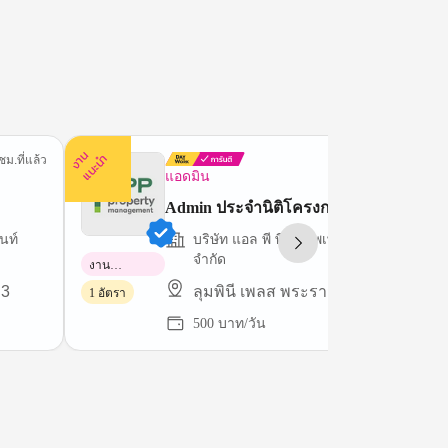
ง
น
แ
น
ะ
า
นำ
ชม.ที่แล้ว
59 นาทีที่
แอดมิน
Admin ประจำนิติโครงการ
นท์
บริษัท แอล พี พี พรอพเพอร์ตี้ มาเนจเมนท์
จำกัด
งาน
พาร์ทไทม์
 3
ลุมพินี เพลส พระราม 9-รัชดา
1 อัตรา
500 บาท/วัน