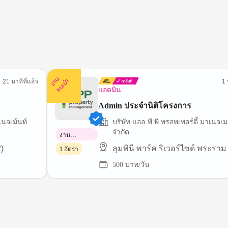
ง
น
แ
น
ะ
า
นำ
21 นาทีที่แล้ว
1 
แอดมิน
Admin ประจำนิติโครงการ
เนจเม้นท์
บริษัท แอล พี พี พรอพเพอร์ตี้ มาเนจเม
จำกัด
งาน
พาร์ทไทม์
)
ลุมพินี พาร์ค ริเวอร์ไซด์ พระราม
1 อัตรา
500 บาท/วัน