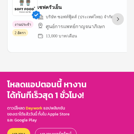
เชฟครัวเย็น
บริษัท ซอฟท์ฟู๊ดส์ (ประเทศไทย) จำกัด
งานประจำ
ศูนย์การแพทย์กาญจนาภิเษก
2 อัตรา
13,000 บาท/เดือน
Item
1
of
3
โหลดแอปตอนนี้ หางาน
ได้ทันทีเร็วสุด 1 ชั่วโมง!
ดาวน์โหลด
Daywork
แอปพลิเคชัน
ของเราได้แล้ววันนี้ ทั้งใน Apple Store
และ Google Play