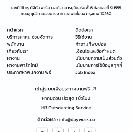
เลขที่ 111 ทรู ดิจิทัล พาร์ค เวสต์ อาคารยูนิคอร์น ชั้น5 ห้องเลขที่ SH555
ถนนสุขุมวิท แขวงบางจาก เขตพระโขนง กรุงเทพ 10260
หน้าแรก
ติดต่อเรา
บริการหาคน ช่วยจัดการ
วิธีใช้งาน
พนักงาน
คำถามที่พบบ่อย
เกี่ยวกับเรา
เงื่อนไขและข้อกำหนด
หางาน
นโยบายความเป็นส่วนตัว
หางานพาร์ทไทม์
นโยบายการใช้ข้อมูลคุกกี้
ประกาศหาพนักงาน ฟรี
Job Index
เข้าสู่ระบบเพื่อประกาศงานฟรี
หาคนด่วน เร็วสุด 1 ชั่วโมง
HR Outsourcing Service
ติดต่อเรา
:
info@daywork.co