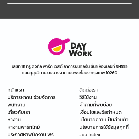
เลขที่ 111 ทรู ดิจิทัล พาร์ค เวสต์ อาคารยูนิคอร์น ชั้น5 ห้องเลขที่ SH555
ถนนสุขุมวิท แขวงบางจาก เขตพระโขนง กรุงเทพ 10260
หน้าแรก
ติดต่อเรา
บริการหาคน ช่วยจัดการ
วิธีใช้งาน
พนักงาน
คำถามที่พบบ่อย
เกี่ยวกับเรา
เงื่อนไขและข้อกำหนด
หางาน
นโยบายความเป็นส่วนตัว
หางานพาร์ทไทม์
นโยบายการใช้ข้อมูลคุกกี้
ประกาศหาพนักงาน ฟรี
Job Index