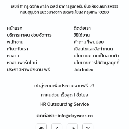
เลขที่ 111 ทรู ดิจิทัล พาร์ค เวสต์ อาคารยูนิคอร์น ชั้น5 ห้องเลขที่ SH555
ถนนสุขุมวิท แขวงบางจาก เขตพระโขนง กรุงเทพ 10260
หน้าแรก
ติดต่อเรา
บริการหาคน ช่วยจัดการ
วิธีใช้งาน
พนักงาน
คำถามที่พบบ่อย
เกี่ยวกับเรา
เงื่อนไขและข้อกำหนด
หางาน
นโยบายความเป็นส่วนตัว
หางานพาร์ทไทม์
นโยบายการใช้ข้อมูลคุกกี้
ประกาศหาพนักงาน ฟรี
Job Index
เข้าสู่ระบบเพื่อประกาศงานฟรี
หาคนด่วน เร็วสุด 1 ชั่วโมง
HR Outsourcing Service
ติดต่อเรา
:
info@daywork.co