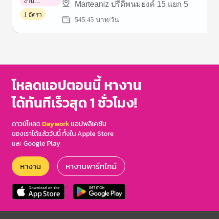
งาน
Marteaniz ปรีดีพนมยงค์ 15 แยก 5
พาร์ทไทม์
1 อัตรา
545.45 บาท/วัน
Item
1
of
3
โหลดแอปตอนนี้ หางาน
ได้ทันทีเร็วสุด 1 ชั่วโมง!
ดาวน์โหลด
Daywork
แอปพลิเคชัน
ของเราได้แล้ววันนี้ ทั้งใน Apple Store
และ Google Play
หางาน
หางานพาร์ทไทม์