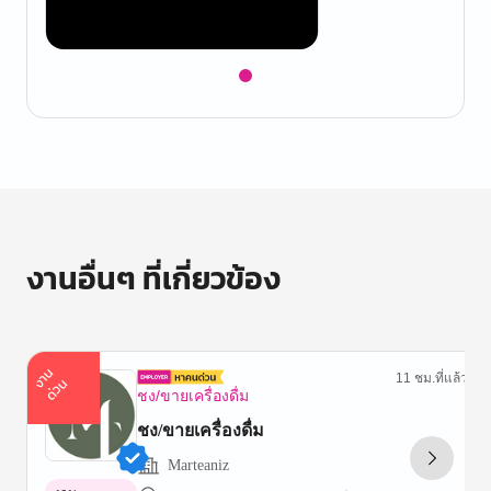
Item
1
of
1
งานอื่นๆ ที่เกี่ยวข้อง
า
น
ด่
ว
11 ชม.ที่แล้ว
ง
น
ชง/ขายเครื่องดื่ม
ชง/ขายเครื่องดื่ม
Marteaniz