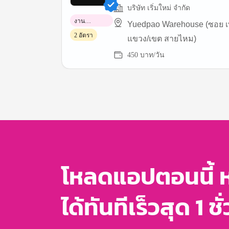
บริษัท เริ่มใหม่ จำกัด
งาน
Yuedpao Warehouse (ซอย เพ
พาร์ทไทม์
2 อัตรา
แขวง/เขต สายไหม)
450 บาท/วัน
Item
1
of
3
โหลดแอปตอนนี้ 
ได้ทันทีเร็วสุด 1 ชั