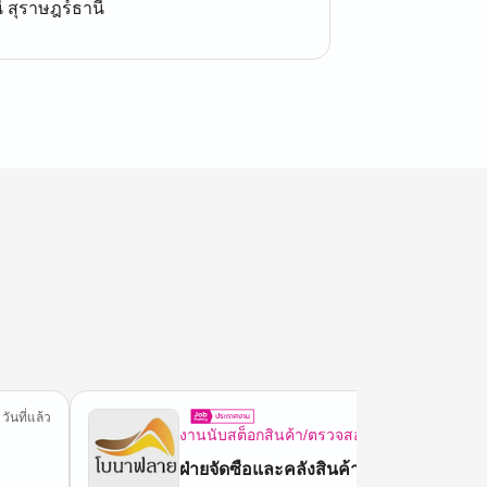
ี สุราษฎร์ธานี
 วันที่แล้ว
1 วันที
งานนับสต็อกสินค้า/ตรวจสอบทรัพย์สิน
ฝ่ายจัดซือและคลังสินค้า