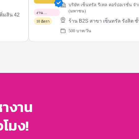
บริษัท เซ็นทรัล รีเทล คอร์ปอเรชั่น จำ
(มหาชน)
งาน
ิ่มสิน 42
พาร์ทไทม์
ร้าน B2S สาขา เซ็นทรัล รังสิต ชั
10 อัตรา
500 บาท/วัน
หางาน
่วโมง!