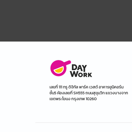
เลขที่ 111 ทรู ดิจิทัล พาร์ค เวสต์ อาคารยูนิคอร์น
ชั้น5 ห้องเลขที่ SH555 ถนนสุขุมวิท แขวงบางจาก
เขตพระโขนง กรุงเทพ 10260