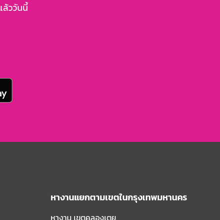
้ววันนี้
หางานแยกตามเขตในกรุงเทพมหานคร
หางาน เขตคลองเตย