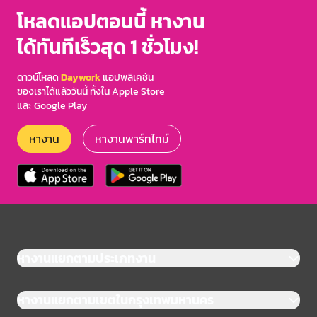
3
โหลดแอปตอนนี้ หางาน
ได้ทันทีเร็วสุด 1 ชั่วโมง!
ดาวน์โหลด
Daywork
แอปพลิเคชัน
ของเราได้แล้ววันนี้ ทั้งใน Apple Store
และ Google Play
หางาน
หางานพาร์ทไทม์
หางานแยกตามประเภทงาน
หางานแยกตามเขตในกรุงเทพมหานคร