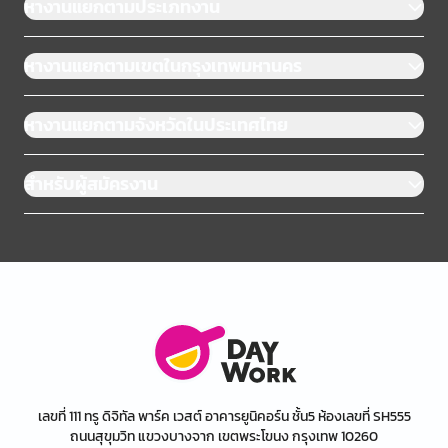
หางานแยกตามประเภทงาน
หางานแยกตามเขตในกรุงเทพมหานคร
หางานแยกตามจังหวัดในประเทศไทย
สำหรับผู้สมัครงาน
เลขที่ 111 ทรู ดิจิทัล พาร์ค เวสต์ อาคารยูนิคอร์น ชั้น5 ห้องเลขที่ SH555
ถนนสุขุมวิท แขวงบางจาก เขตพระโขนง กรุงเทพ 10260